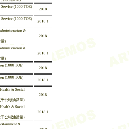
t Service (1000 TOE)
2018
t Service (1000 TOE)
2018:1
Administration &
2018
量)
Administration &
2018:1
量)
ion (1000 TOE)
2018
ion (1000 TOE)
2018:1
Health & Social
2018
(千公噸油當量)
Health & Social
2018:1
(千公噸油當量)
tertainment &