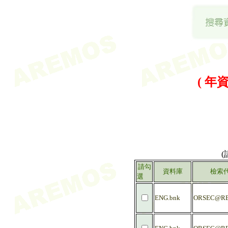
( 年資
請勾
資料庫
檢索
選
ENG.bnk
ORSEC@RE