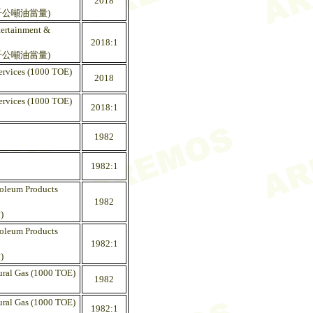
2018
千公噸油當量)
tertainment &
2018:1
千公噸油當量)
Services (1000 TOE)
2018
Services (1000 TOE)
2018:1
1982
1982:1
roleum Products
1982
)
roleum Products
1982:1
)
ural Gas (1000 TOE)
1982
ural Gas (1000 TOE)
1982:1