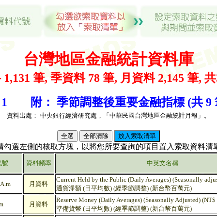
台灣地區金融統計資料庫
1,131 筆, 季資料 78 筆, 月資料 2,145 筆, 共
 1 附： 季節調整後重要金融指標 (共 9 
資料出處：
中央銀行經濟研究處，「中華民國台灣地區金融統計月報」。
(請勾選左側的核取方塊，以將您所要查詢的項目置入索取資料清單
代號
資料頻率
中英文名稱
Current Held by the Public (Daily Averages) (Seasonally adju
A.m
月資料
通貨淨額 (日平均數) (經季節調整) (新台幣百萬元)
Reserve Money (Daily Averages) (Seasonally Adjusted) (NT$ 
m
月資料
準備貨幣 (日平均數) (經季節調整) (新台幣百萬元)