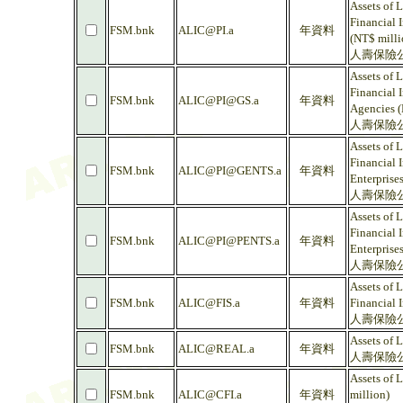
Assets of 
Financial I
FSM.bnk
ALIC@PI.a
年資料
(NT$ milli
人壽保險公
Assets of 
Financial I
FSM.bnk
ALIC@PI@GS.a
年資料
Agencies (
人壽保險公
Assets of 
Financial I
FSM.bnk
ALIC@PI@GENTS.a
年資料
Enterprise
人壽保險公
Assets of 
Financial I
FSM.bnk
ALIC@PI@PENTS.a
年資料
Enterprise
人壽保險公
Assets of 
FSM.bnk
ALIC@FIS.a
年資料
Financial I
人壽保險公
Assets of 
FSM.bnk
ALIC@REAL.a
年資料
人壽保險公
Assets of 
FSM.bnk
ALIC@CFI.a
年資料
million)