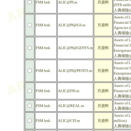
FSM.bnk
ALIC@PI.m
月資料
(NT$ milli
人壽保險公
Assets of 
Financial I
FSM.bnk
ALIC@PI@GS.m
月資料
Agencies (
人壽保險公
Assets of 
Financial I
FSM.bnk
ALIC@PI@GENTS.m
月資料
Enterprise
人壽保險公
Assets of 
Financial I
FSM.bnk
ALIC@PI@PENTS.m
月資料
Enterprise
人壽保險公
Assets of 
FSM.bnk
ALIC@FIS.m
月資料
Financial I
人壽保險公
Assets of 
FSM.bnk
ALIC@REAL.m
月資料
人壽保險公
Assets of 
FSM.bnk
ALIC@CFI.m
月資料
million)
人壽保險公