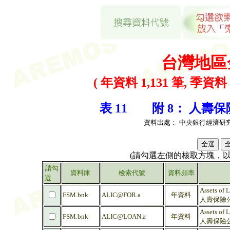
台灣地區
( 年資料 1,131 筆, 季資料 
表 11 附 8： 人壽保
資料出處：
中央銀行經濟研
(請勾選左側的核取方塊，
請勾
資料庫
檢索代號
資料頻率
選
Assets of 
FSM.bnk
ALIC@FOR.a
年資料
人壽保險公
Assets of 
FSM.bnk
ALIC@LOAN.a
年資料
人壽保險公