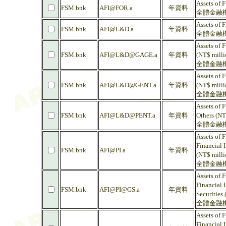
Assets of F
FSM.bnk
AFI@FOR.a
年資料
全體金融機
Assets of 
FSM.bnk
AFI@L&D.a
年資料
全體金融機構
Assets of 
FSM.bnk
AFI@L&D@GAGE.a
年資料
(NT$ milli
全體金融機
Assets of 
FSM.bnk
AFI@L&D@GENT.a
年資料
(NT$ milli
全體金融機
Assets of F
FSM.bnk
AFI@L&D@PENT.a
年資料
Others (NT
全體金融機
Assets of F
Financial I
FSM.bnk
AFI@PI.a
年資料
(NT$ milli
全體金融機
Assets of F
Financial 
FSM.bnk
AFI@PI@GS.a
年資料
Securities
全體金融機
Assets of F
Financial 