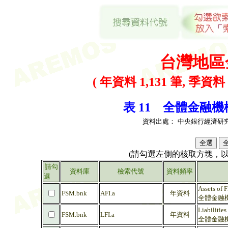
台灣地區
( 年資料 1,131 筆, 季資料 
表 11 全體金融機構
資料出處：
中央銀行經濟研
(請勾選左側的核取方塊，
請勾
資料庫
檢索代號
資料頻率
選
Assets of F
FSM.bnk
AFI.a
年資料
全體金融機
Liabilities
FSM.bnk
LFI.a
年資料
全體金融機