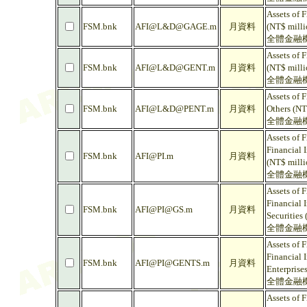
Assets of 
FSM.bnk
AFI@L&D@GAGE.m
月資料
(NT$ milli
全體金融機
Assets of 
FSM.bnk
AFI@L&D@GENT.m
月資料
(NT$ milli
全體金融機
Assets of F
FSM.bnk
AFI@L&D@PENT.m
月資料
Others (NT
全體金融機
Assets of F
Financial I
FSM.bnk
AFI@PI.m
月資料
(NT$ milli
全體金融機
Assets of F
Financial 
FSM.bnk
AFI@PI@GS.m
月資料
Securities
全體金融機
Assets of F
Financial 
FSM.bnk
AFI@PI@GENTS.m
月資料
Enterprise
全體金融機
Assets of F