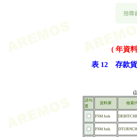
( 年資料 
表 12 存款貨
請勾
資料庫
檢索
選
FSM.bnk
DEBITCHE
FSM.bnk
DTURNCH