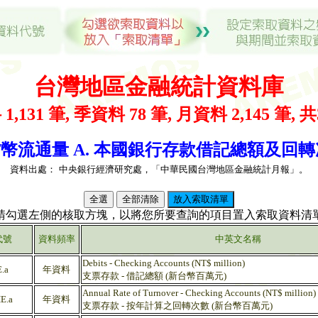
台灣地區金融統計資料庫
1,131 筆, 季資料 78 筆, 月資料 2,145 筆, 共
幣流通量 A. 本國銀行存款借記總額及回轉次數
資料出處：
中央銀行經濟研究處，「中華民國台灣地區金融統計月報」。
(請勾選左側的核取方塊，以將您所要查詢的項目置入索取資料清單
代號
資料頻率
中英文名稱
Debits - Checking Accounts (NT$ million)
.a
年資料
支票存款 - 借記總額 (新台幣百萬元)
Annual Rate of Turnover - Checking Accounts (NT$ million)
E.a
年資料
支票存款 - 按年計算之回轉次數 (新台幣百萬元)