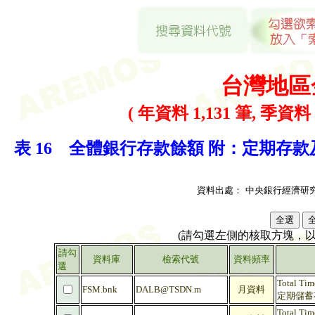
台灣地區
( 年資料 1,131 筆, 季資料 
表 16 全體銀行存款餘額 附：定期存款及定期
資料出處：
中央銀行經濟研
(請勾選左側的核取方塊，
請勾
資料庫
檢索代號
資料頻率
選
Total Tim
FSM.bnk
DALB@TSDN.m
月資料
定期儲蓄存
Total Tim