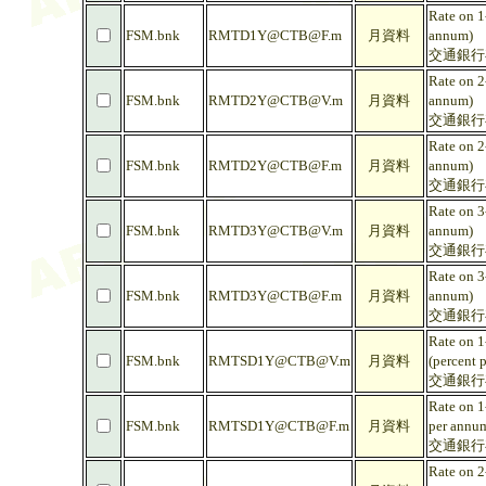
Rate on 1
FSM.bnk
RMTD1Y@CTB@F.m
月資料
annum)
交通銀行存
Rate on 2
FSM.bnk
RMTD2Y@CTB@V.m
月資料
annum)
交通銀行存
Rate on 2
FSM.bnk
RMTD2Y@CTB@F.m
月資料
annum)
交通銀行存
Rate on 3
FSM.bnk
RMTD3Y@CTB@V.m
月資料
annum)
交通銀行存
Rate on 3
FSM.bnk
RMTD3Y@CTB@F.m
月資料
annum)
交通銀行存
Rate on 1
FSM.bnk
RMTSD1Y@CTB@V.m
月資料
(percent 
交通銀行存
Rate on 1
FSM.bnk
RMTSD1Y@CTB@F.m
月資料
per annu
交通銀行存
Rate on 2