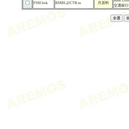
Base Lend
FSM.bnk
RMBL@CTB.m
月資料
交通銀行