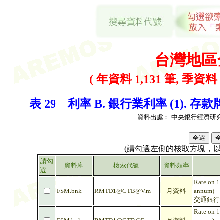
台灣地區
( 年資料 1,131 筆, 季資料 
表 29 利率 B. 銀行業利率 (1). 存
資料出處：
中央銀行經濟研
(請勾選左側的核取方塊，
請勾
資料庫
檢索代號
資料頻率
選
Rate on 1
FSM.bnk
RMTD1@CTB@V.m
月資料
annum)
交通銀行存
Rate on 1