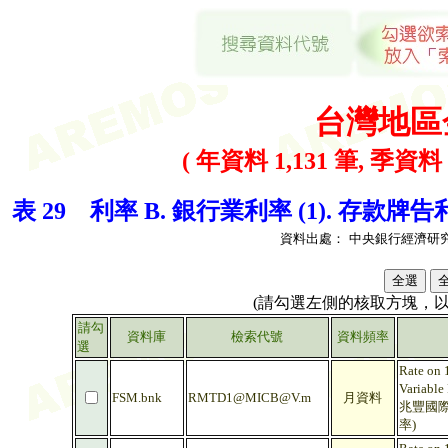
台灣地區
( 年資料 1,131 筆, 季資料 
表 29 利率 B. 銀行業利率 (1). 存款牌
資料出處：
中央銀行經濟研
(請勾選左側的核取方塊，
請勾
資料庫
檢索代號
資料頻率
選
Rate on 
Variable
FSM.bnk
RMTD1@MICB@V.m
月資料
兆豐國際
率)