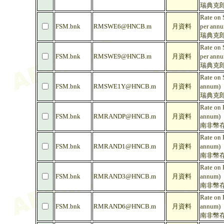
瑞典克郎
Rate on 
FSM.bnk
RMSWE6@HNCB.m
月資料
per ann
瑞典克郎
Rate on 
FSM.bnk
RMSWE9@HNCB.m
月資料
per ann
瑞典克郎
Rate on 
FSM.bnk
RMSWE1Y@HNCB.m
月資料
annum)
瑞典克郎
Rate on 
FSM.bnk
RMRANDP@HNCB.m
月資料
annum)
南非幣存
Rate on 
FSM.bnk
RMRAND1@HNCB.m
月資料
annum)
南非幣存
Rate on 
FSM.bnk
RMRAND3@HNCB.m
月資料
annum)
南非幣存
Rate on 
FSM.bnk
RMRAND6@HNCB.m
月資料
annum)
南非幣存