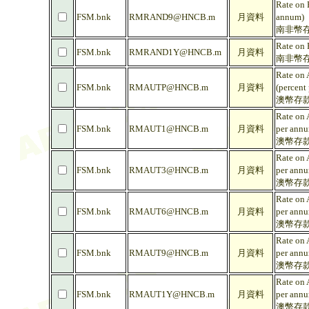
Rate on 
FSM.bnk
RMRAND9@HNCB.m
月資料
annum)
南非幣存
Rate on 
FSM.bnk
RMRAND1Y@HNCB.m
月資料
南非幣存
Rate on 
FSM.bnk
RMAUTP@HNCB.m
月資料
(percent
澳幣存款
Rate on 
FSM.bnk
RMAUT1@HNCB.m
月資料
per ann
澳幣存款
Rate on 
FSM.bnk
RMAUT3@HNCB.m
月資料
per ann
澳幣存款
Rate on 
FSM.bnk
RMAUT6@HNCB.m
月資料
per ann
澳幣存款
Rate on 
FSM.bnk
RMAUT9@HNCB.m
月資料
per ann
澳幣存款
Rate on 
FSM.bnk
RMAUT1Y@HNCB.m
月資料
per ann
澳幣存款