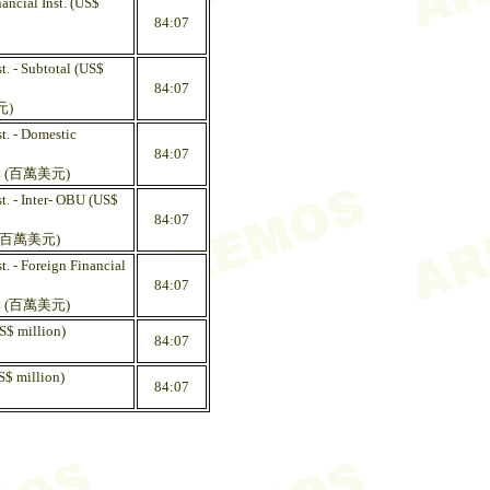
ancial Inst. (US$
84:07
t. - Subtotal (US$
84:07
元)
st. - Domestic
84:07
 (百萬美元)
st. - Inter- OBU (US$
84:07
(百萬美元)
t. - Foreign Financial
84:07
 (百萬美元)
US$ million)
84:07
US$ million)
84:07