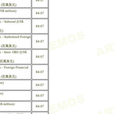
84:07
 (百萬美元)
US$ million)
84:07
t. - Subtotal (US$
84:07
元)
t. - Authorized Foreign
84:07
 (百萬美元)
t. - Inter- OBU (US$
84:07
(百萬美元)
. - Foreign Financial
84:07
 (百萬美元)
on)
84:07
on)
84:07
S$ million)
84:07