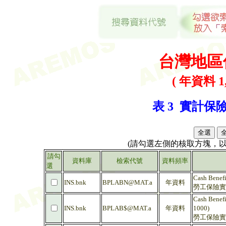
台灣地區
( 年資料 1,
表 3 實計保險
(請勾選左側的核取方塊，
請勾
資料庫
檢索代號
資料頻率
選
Cash Benefi
INS.bnk
BPLABN@MAT.a
年資料
勞工保險實付
Cash Benefi
INS.bnk
BPLAB$@MAT.a
年資料
1000)
勞工保險實付