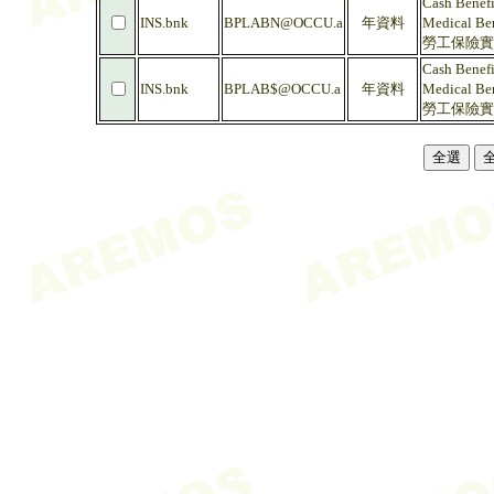
Cash Benefi
INS.bnk
BPLABN@OCCU.a
年資料
Medical Ben
勞工保險實付
Cash Benefi
INS.bnk
BPLAB$@OCCU.a
年資料
Medical Ben
勞工保險實