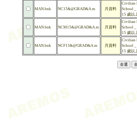
Civilian
MAN.bnk
NC15&@GRAD&A.m
月資料
School _
15 歲以
Civilian
MAN.bnk
NCM15&@GRAD&A.m
月資料
School _
15 歲以
Civilian
MAN.bnk
NCF15&@GRAD&A.m
月資料
School _
15 歲以