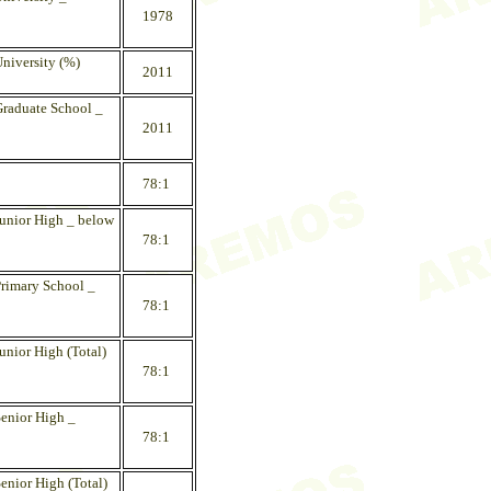
1978
University (%)
2011
Graduate School _
2011
78:1
Junior High _ below
78:1
Primary School _
78:1
unior High (Total)
78:1
Senior High _
78:1
enior High (Total)