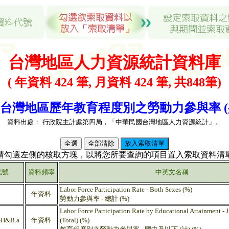
台灣地區人力資源統計資料庫
( 年資料 424 筆, 月資料 424 筆, 共848筆)
台灣地區歷年教育程度別之勞動力參與率 (共 
資料出處：
行政院主計處第四局，「中華民國台灣地區人力資源統計」。
(請勾選左側的核取方塊，以將您所要查詢的項目置入索取資料清單
代號
資料頻率
中英文名稱
Labor Force Participation Rate - Both Sexes (%)
年資料
勞動力參與率 - 總計 (%)
Labor Force Participation Rate by Educational Attainment - 
H&B.a
年資料
(Total) (%)