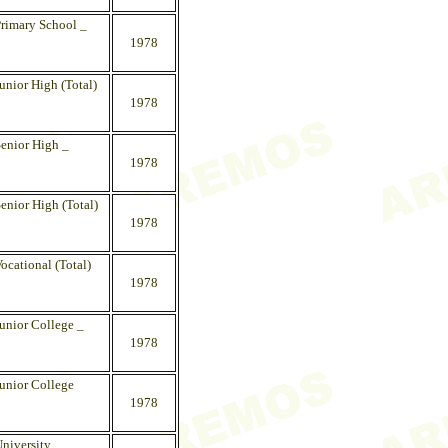
Primary School _
1978
unior High (Total)
1978
Senior High _
1978
enior High (Total)
1978
ocational (Total)
1978
Junior College _
1978
Junior College
1978
niversity _