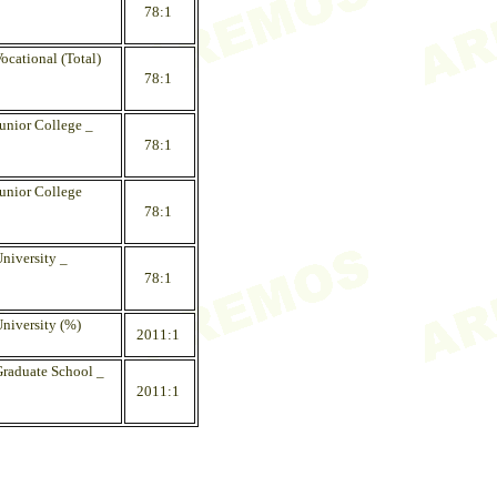
78:1
ocational (Total)
78:1
Junior College _
78:1
Junior College
78:1
niversity _
78:1
University (%)
2011:1
Graduate School _
2011:1