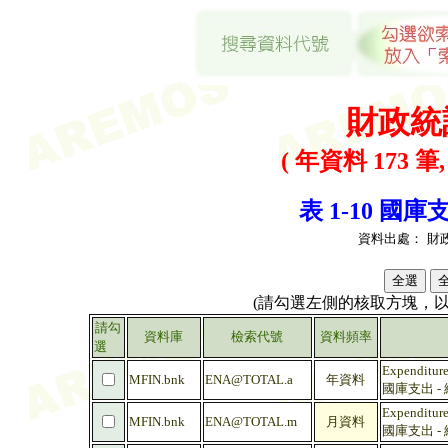
財政統
( 年資料 173 筆
表 1-10 國庫支
資料出處：
財
(請勾選左側的核取方塊，
請勾
資料庫
檢索代號
資料頻率
選
Expenditure
MFIN.bnk
ENA@TOTAL.a
年資料
國庫支出 -
Expenditure
MFIN.bnk
ENA@TOTAL.m
月資料
國庫支出 -