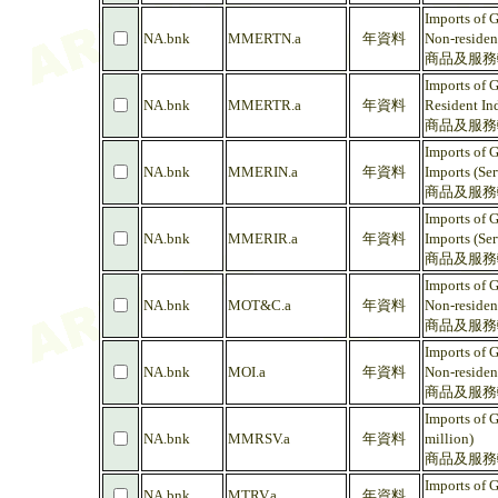
Imports of 
NA.bnk
MMERTN.a
年資料
Non-residen
商品及服務輸
Imports of 
NA.bnk
MMERTR.a
年資料
Resident Ind
商品及服務輸
Imports of 
NA.bnk
MMERIN.a
年資料
Imports (Ser
商品及服務輸
Imports of 
NA.bnk
MMERIR.a
年資料
Imports (Ser
商品及服務輸
Imports of 
NA.bnk
MOT&C.a
年資料
Non-residen
商品及服務輸
Imports of G
NA.bnk
MOI.a
年資料
Non-residen
商品及服務輸
Imports of 
NA.bnk
MMRSV.a
年資料
million)
商品及服務輸
Imports of 
NA.bnk
MTRV.a
年資料