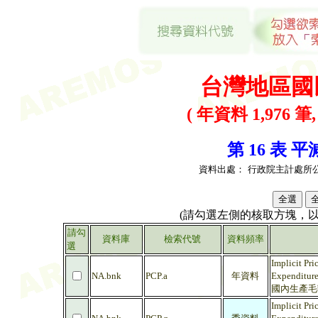
台灣地區國
( 年資料 1,976 筆
第 16 表 平
資料出處：
行政院主計處所
(請勾選左側的核取方塊，
請勾
資料庫
檢索代號
資料頻率
選
Implicit Pri
NA.bnk
PCP.a
年資料
Expenditure
國內生產毛額
Implicit Pri