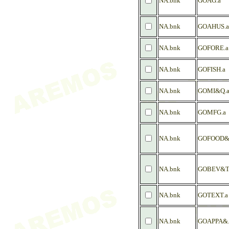
NA.bnk
GOAG.a
NA.bnk
GOAHUS.a
NA.bnk
GOFORE.a
NA.bnk
GOFISH.a
NA.bnk
GOMI&Q.
NA.bnk
GOMFG.a
NA.bnk
GOFOOD&
NA.bnk
GOBEV&T
NA.bnk
GOTEXT.a
NA.bnk
GOAPPA&.