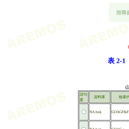
表 2-
請勾
資料庫
檢索
選
NA.bnk
GOAGF&F.