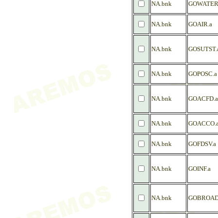
NA.bnk
GOWATER
NA.bnk
GOAIR.a
NA.bnk
GOSUTST.
NA.bnk
GOPOSC.a
NA.bnk
GOACFD.a
NA.bnk
GOACCO.
NA.bnk
GOFDSV.a
NA.bnk
GOINF.a
NA.bnk
GOBROAD