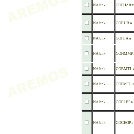
NA.bnk
GOPHARM
NA.bnk
GORUB.a
NA.bnk
GOPLA.a
NA.bnk
GONMMP.
NA.bnk
GOBMTL.
NA.bnk
GOFMTL.
NA.bnk
GOELEP.a
NA.bnk
GOCEOP.a