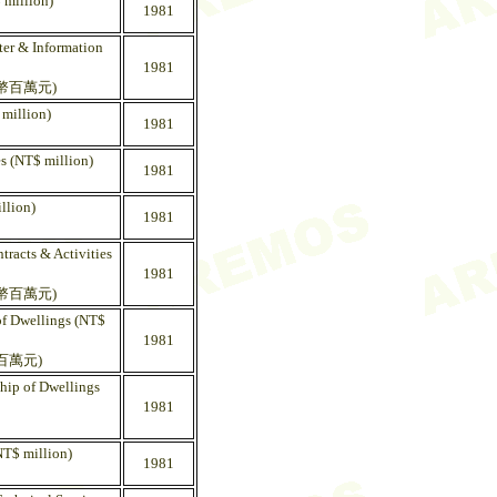
 million)
1981
ter & Information
1981
幣百萬元)
 million)
1981
es (NT$ million)
1981
llion)
1981
tracts & Activities
1981
幣百萬元)
of Dwellings (NT$
1981
百萬元)
ship of Dwellings
1981
NT$ million)
1981