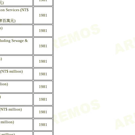
元)
ion Services (NT$
1981
幣百萬元)
n)
1981
ncluding Sewage &
1981
)
1981
 (NT$ million)
1981
lion)
1981
)
1981
(NT$ million)
1981
 million)
1981
 million)