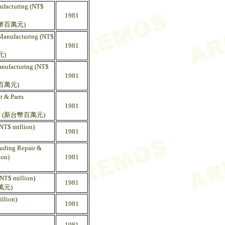
nufacturing (NT$
1981
幣百萬元)
 Manufacturing (NT$
1981
元)
Manufacturing (NT$
1981
百萬元)
t & Parts
1981
 (新台幣百萬元)
(NT$ million)
1981
luding Repair &
ion)
1981
(NT$ million)
1981
萬元)
illion)
1981
1981