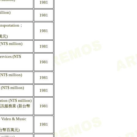
1981
illion)
1981
ransportation；
1981
萬元)
 (NT$ million)
1981
ervices (NT$
1981
(NT$ million)
1981
 (NT$ million)
1981
tion (NT$ million)
訊服務業 (新台幣
1981
re Video & Music
1981
台幣百萬元)