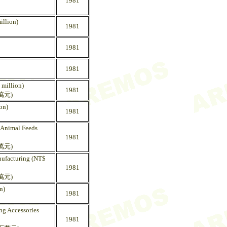
1981
illion)
1981
1981
1981
 million)
1981
萬元)
on)
1981
d Animal Feeds
1981
萬元)
nufacturing (NT$
1981
萬元)
n)
1981
ng Accessories
1981