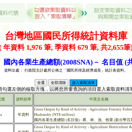
台灣地區國民所得統計資料庫
( 年資料 1,976 筆, 季資料 679 筆, 共2,655筆
1 國內各業生產總額(2008SNA)－ 名目值 (共 
資料出處：
行政院主計處所公佈之「國民所得及經濟成長」統計表資料。
(請勾選左側的核取方塊，以將您所要查詢的項目置入索取資料清單
代號
資料頻率
中英文名稱
Gross Output by Kind of Activity - Agriculture Forestry Fish
a
年資料
Husbandry (NT$ million)
國內各業生產總額 (名目值) - 農、林、漁、牧業 (新台幣百
Gross Output by Kind of Activity - Agriculture Horticulture &