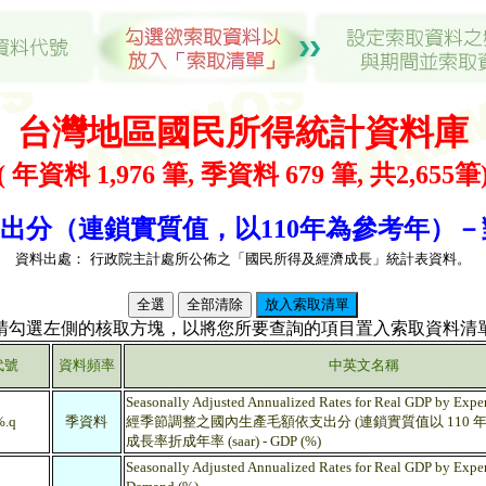
台灣地區國民所得統計資料庫
( 年資料 1,976 筆, 季資料 679 筆, 共2,655筆
出分（連鎖實質值，以110年為參考年）－對上季
資料出處：
行政院主計處所公佈之「國民所得及經濟成長」統計表資料。
(請勾選左側的核取方塊，以將您所要查詢的項目置入索取資料清單
代號
資料頻率
中英文名稱
Seasonally Adjusted Annualized Rates for Real GDP by Expe
.q
季資料
經季節調整之國內生產毛額依支出分 (連鎖實質值以 110 年為
成長率折成年率 (saar) - GDP (%)
Seasonally Adjusted Annualized Rates for Real GDP by Expen