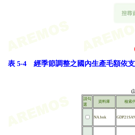
表 5-4 經季節調整之國內生產毛額依支
請勾
資料庫
檢索
選
NA.bnk
GDP21SA%