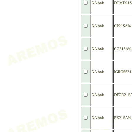
NA.bnk
DOMD21S
NA.bnk
CP21SA%.
NA.bnk
CG21SA%.
NA.bnk
IGROSS21
NA.bnk
DFOR21S
NA.bnk
EX21SA%.