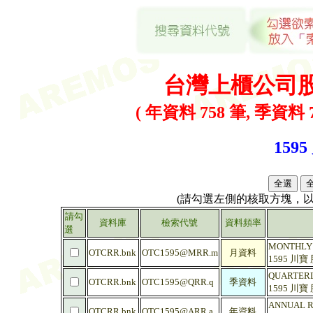
台灣上櫃公司
( 年資料 758 筆, 季資料 7
1595
(請勾選左側的核取方塊，
請勾
資料庫
檢索代號
資料頻率
選
MONTHLY R
OTCRR.bnk
OTC1595@MRR.m
月資料
1595 川
QUARTERLY
OTCRR.bnk
OTC1595@QRR.q
季資料
1595 川
ANNUAL RA
OTCRR.bnk
OTC1595@ARR.a
年資料