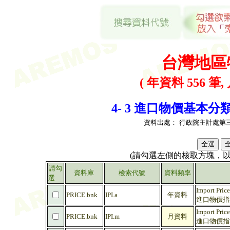
台灣地區
( 年資料 556 筆,
4- 3 進口物價基本分類
資料出處：
行政院主計處第
(請勾選左側的核取方塊，
請勾
資料庫
檢索代號
資料頻率
選
Import Pric
PRICE.bnk
IPI.a
年資料
進口物價指數 
Import Pric
PRICE.bnk
IPI.m
月資料
進口物價指數 