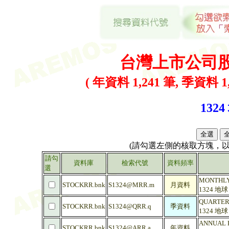
台灣上市公司
( 年資料 1,241 筆, 季資料 1,
1324
(請勾選左側的核取方塊，
請勾
資料庫
檢索代號
資料頻率
選
MONTHLY
STOCKRR.bnk
S1324@MRR.m
月資料
1324 地
QUARTERL
STOCKRR.bnk
S1324@QRR.q
季資料
1324 地
ANNUAL R
STOCKRR.bnk
S1324@ARR.a
年資料