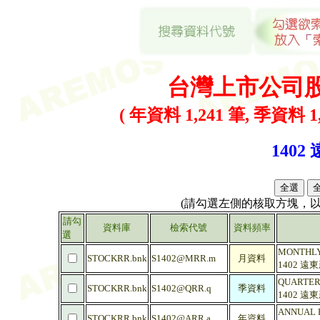
台灣上市公司
( 年資料 1,241 筆, 季資料 1,
1402
(請勾選左側的核取方塊，
請勾
資料庫
檢索代號
資料頻率
選
MONTHLY 
STOCKRR.bnk
S1402@MRR.m
月資料
1402 遠
QUARTERL
STOCKRR.bnk
S1402@QRR.q
季資料
1402 遠
ANNUAL R
STOCKRR.bnk
S1402@ARR.a
年資料