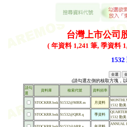
台灣上市公司
( 年資料 1,241 筆, 季資料 1,
1532
(請勾選左側的核取方塊，
請勾
資料庫
檢索代號
資料頻率
選
MONTHLY 
STOCKRR.bnk
S1532@MRR.m
月資料
1532 勤
QUARTERL
STOCKRR.bnk
S1532@QRR.q
季資料
1532 勤
ANNUAL R
STOCKRR.bnk
S1532@ARR.a
年資料