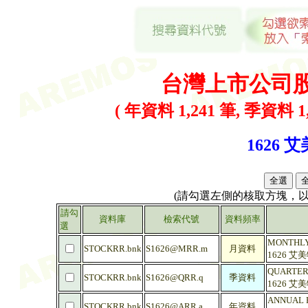
台灣上市公司
( 年資料 1,241 筆, 季資料 1,
1626 艾
(請勾選左側的核取方塊，
請勾
資料庫
檢索代號
資料頻率
選
MONTHLY R
STOCKRR.bnk
S1626@MRR.m
月資料
1626 艾
QUARTERLY
STOCKRR.bnk
S1626@QRR.q
季資料
1626 艾
ANNUAL RA
STOCKRR.bnk
S1626@ARR.a
年資料