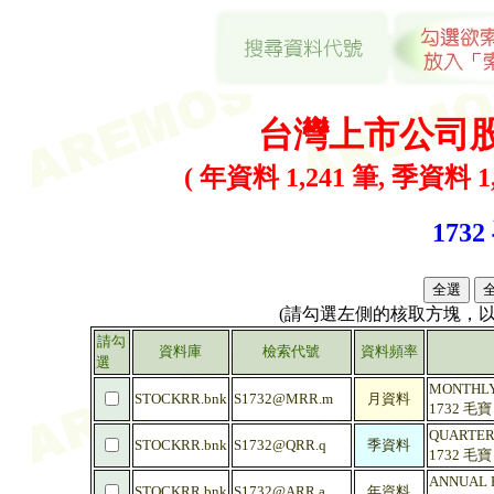
台灣上市公司
( 年資料 1,241 筆, 季資料 1,
1732
(請勾選左側的核取方塊，
請勾
資料庫
檢索代號
資料頻率
選
MONTHLY
STOCKRR.bnk
S1732@MRR.m
月資料
1732 毛
QUARTER
STOCKRR.bnk
S1732@QRR.q
季資料
1732 毛
ANNUAL 
STOCKRR.bnk
S1732@ARR.a
年資料