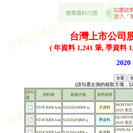
台灣上市公司
( 年資料 1,241 筆, 季資料 1,
2020
(請勾選左側的核取方塊，
請勾
資料庫
檢索代號
資料頻率
選
MONTHLY 
STOCKRR.bnk
S2020@MRR.m
月資料
2020 美
QUARTERL
STOCKRR.bnk
S2020@QRR.q
季資料
2020 美
ANNUAL R
STOCKRR.bnk
S2020@ARR.a
年資料