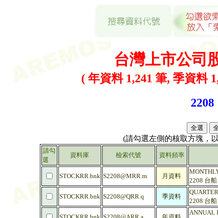
台灣上市公司
( 年資料 1,241 筆, 季資料 1,
2208
(請勾選左側的核取方塊，
請勾
資料庫
檢索代號
資料頻率
選
MONTHLY 
STOCKRR.bnk
S2208@MRR.m
月資料
2208 台
QUARTERL
STOCKRR.bnk
S2208@QRR.q
季資料
2208 台
ANNUAL R
STOCKRR.bnk
S2208@ARR.a
年資料