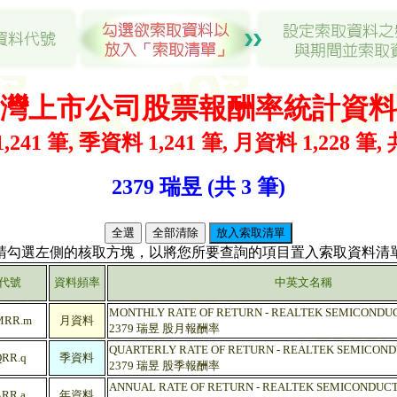
灣上市公司股票報酬率統計資料
,241 筆, 季資料 1,241 筆, 月資料 1,228 筆, 
2379 瑞昱 (共 3 筆)
(請勾選左側的核取方塊，以將您所要查詢的項目置入索取資料清單
代號
資料頻率
中英文名稱
MONTHLY RATE OF RETURN - REALTEK SEMICONDU
MRR.m
月資料
2379 瑞昱 股月報酬率
QUARTERLY RATE OF RETURN - REALTEK SEMICON
RR.q
季資料
2379 瑞昱 股季報酬率
ANNUAL RATE OF RETURN - REALTEK SEMICONDUC
RR.a
年資料