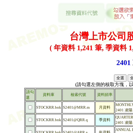
台灣上市公司
( 年資料 1,241 筆, 季資料 1,
2401
(請勾選左側的核取方塊，
請勾
資料庫
檢索代號
資料頻率
選
MONTHLY
STOCKRR.bnk
S2401@MRR.m
月資料
2401 凌
QUARTERL
STOCKRR.bnk
S2401@QRR.q
季資料
2401 凌
ANNUAL R
STOCKRR.bnk
S2401@ARR.a
年資料