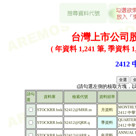
台灣上市公司
( 年資料 1,241 筆, 季資料 1,
2412
(請勾選左側的核取方塊，
請勾
資料庫
檢索代號
資料頻率
選
MONTHLY 
STOCKRR.bnk
S2412@MRR.m
月資料
2412 中
QUARTERL
STOCKRR.bnk
S2412@QRR.q
季資料
2412 中
ANNUAL R
STOCKRR.bnk
S2412@ARR.a
年資料