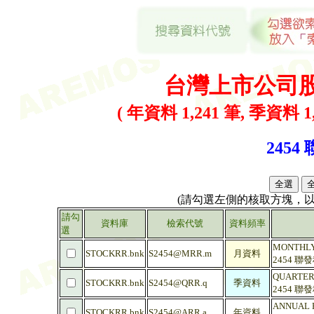
台灣上市公司
( 年資料 1,241 筆, 季資料 1,
2454
(請勾選左側的核取方塊，
請勾
資料庫
檢索代號
資料頻率
選
MONTHLY
STOCKRR.bnk
S2454@MRR.m
月資料
2454 聯
QUARTER
STOCKRR.bnk
S2454@QRR.q
季資料
2454 聯
ANNUAL 
STOCKRR.bnk
S2454@ARR.a
年資料