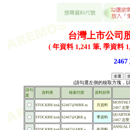
台灣上市公司
( 年資料 1,241 筆, 季資料 1,
2467
(請勾選左側的核取方塊，
請勾
資料庫
檢索代號
資料頻率
選
MONTHLY 
STOCKRR.bnk
S2467@MRR.m
月資料
2467 志
QUARTERL
STOCKRR.bnk
S2467@QRR.q
季資料
2467 志
ANNUAL R
STOCKRR.bnk
S2467@ARR.a
年資料