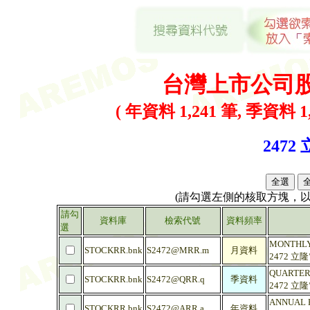
台灣上市公司
( 年資料 1,241 筆, 季資料 1,
2472
(請勾選左側的核取方塊，
請勾
資料庫
檢索代號
資料頻率
選
MONTHLY
STOCKRR.bnk
S2472@MRR.m
月資料
2472 立
QUARTER
STOCKRR.bnk
S2472@QRR.q
季資料
2472 立
ANNUAL 
STOCKRR.bnk
S2472@ARR.a
年資料