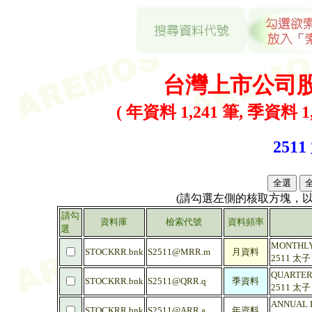
台灣上市公司
( 年資料 1,241 筆, 季資料 1,
2511
(請勾選左側的核取方塊，
請勾
資料庫
檢索代號
資料頻率
選
MONTHLY
STOCKRR.bnk
S2511@MRR.m
月資料
2511 太
QUARTERL
STOCKRR.bnk
S2511@QRR.q
季資料
2511 太
ANNUAL R
STOCKRR.bnk
S2511@ARR.a
年資料