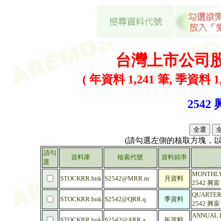
台灣上市公司
( 年資料 1,241 筆, 季資料 1,
2542
(請勾選左側的核取方塊，
請勾
資料庫
檢索代號
資料頻率
選
MONTHLY 
STOCKRR.bnk
S2542@MRR.m
月資料
2542 興
QUARTERL
STOCKRR.bnk
S2542@QRR.q
季資料
2542 興
ANNUAL R
STOCKRR.bnk
S2542@ARR.a
年資料