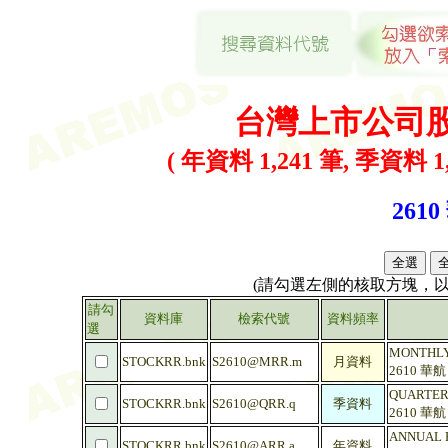
台灣上市公司
( 年資料 1,241 筆, 季資料 1,
2610
(請勾選左側的核取方塊，
請勾
資料庫
檢索代號
資料頻率
選
MONTHLY 
STOCKRR.bnk
S2610@MRR.m
月資料
2610 華
QUARTERL
STOCKRR.bnk
S2610@QRR.q
季資料
2610 華
ANNUAL R
STOCKRR.bnk
S2610@ARR.a
年資料