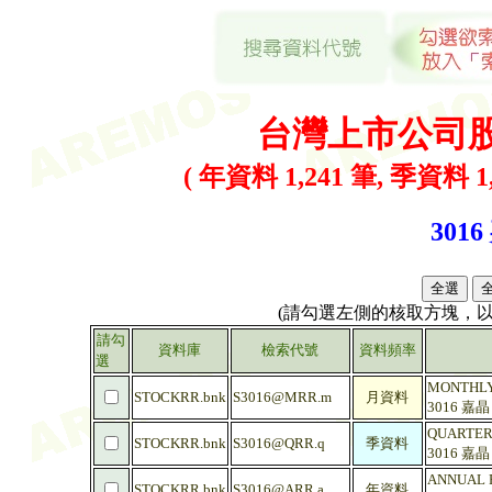
台灣上市公司
( 年資料 1,241 筆, 季資料 1,
3016
(請勾選左側的核取方塊，
請勾
資料庫
檢索代號
資料頻率
選
MONTHLY 
STOCKRR.bnk
S3016@MRR.m
月資料
3016 嘉
QUARTERL
STOCKRR.bnk
S3016@QRR.q
季資料
3016 嘉
ANNUAL R
STOCKRR.bnk
S3016@ARR.a
年資料