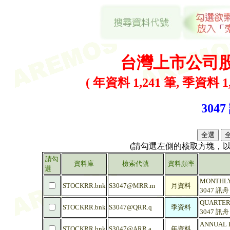
台灣上市公司
( 年資料 1,241 筆, 季資料 1,
3047
(請勾選左側的核取方塊，
請勾
資料庫
檢索代號
資料頻率
選
MONTHLY
STOCKRR.bnk
S3047@MRR.m
月資料
3047 訊
QUARTER
STOCKRR.bnk
S3047@QRR.q
季資料
3047 訊
ANNUAL 
STOCKRR.bnk
S3047@ARR.a
年資料