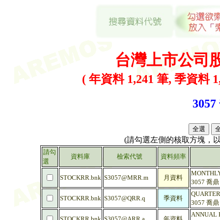
台灣上市公司
( 年資料 1,241 筆, 季資料 1,
3057
(請勾選左側的核取方塊，
請勾
資料庫
檢索代號
資料頻率
選
MONTHLY 
STOCKRR.bnk
S3057@MRR.m
月資料
3057 喬
QUARTERL
STOCKRR.bnk
S3057@QRR.q
季資料
3057 喬
ANNUAL R
STOCKRR.bnk
S3057@ARR.a
年資料