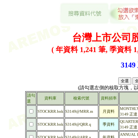
台灣上市公司
( 年資料 1,241 筆, 季資料 1,
3149
(請勾選左側的核取方塊，
請勾
資料庫
檢索代號
資料頻率
選
MONTHLY R
STOCKRR.bnk
S3149@MRR.m
月資料
3149 正
QUARTERLY
STOCKRR.bnk
S3149@QRR.q
季資料
3149 正
ANNUAL RA
STOCKRR.bnk
S3149@ARR.a
年資料