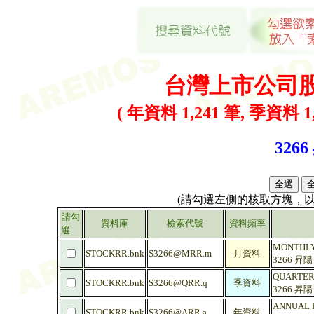
台灣上市公司
( 年資料 1,241 筆, 季資料 1,
3266
(請勾選左側的核取方塊，
請勾
資料庫
檢索代號
資料頻率
選
MONTHLY 
STOCKRR.bnk
S3266@MRR.m
月資料
3266 昇
QUARTERL
STOCKRR.bnk
S3266@QRR.q
季資料
3266 昇
ANNUAL R
STOCKRR.bnk
S3266@ARR.a
年資料