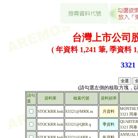
台灣上市公司
( 年資料 1,241 筆, 季資料 1,
3321
(請勾選左側的核取方塊，
請勾
資料庫
檢索代號
資料頻率
選
MONTHLY 
STOCKRR.bnk
S3321@MRR.m
月資料
3321 同
QUARTERL
STOCKRR.bnk
S3321@QRR.q
季資料
3321 同
ANNUAL R
STOCKRR.bnk
S3321@ARR.a
年資料