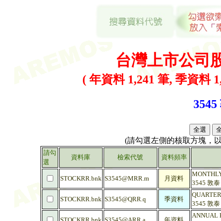
台灣上市公司
( 年資料 1,241 筆, 季資料 1,
3545
(請勾選左側的核取方塊，
請勾
資料庫
檢索代號
資料頻率
選
MONTHLY R
STOCKRR.bnk
S3545@MRR.m
月資料
3545 敦
QUARTERLY
STOCKRR.bnk
S3545@QRR.q
季資料
3545 敦
ANNUAL RA
STOCKRR.bnk
S3545@ARR.a
年資料