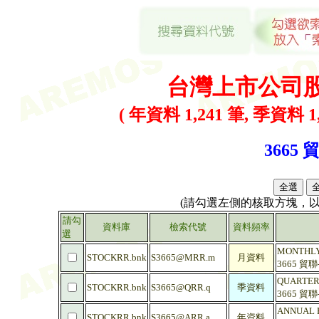
台灣上市公司
( 年資料 1,241 筆, 季資料 1,
3665 
(請勾選左側的核取方塊，
請勾
資料庫
檢索代號
資料頻率
選
MONTHLY 
STOCKRR.bnk
S3665@MRR.m
月資料
3665 貿
QUARTERL
STOCKRR.bnk
S3665@QRR.q
季資料
3665 貿
ANNUAL RA
STOCKRR.bnk
S3665@ARR.a
年資料