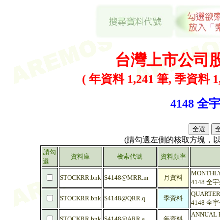
台灣上市公司
( 年資料 1,241 筆, 季資料 1,
4148 全宇
(請勾選左側的核取方塊，
請勾
資料庫
檢索代號
資料頻率
選
MONTHLY R
STOCKRR.bnk
S4148@MRR.m
月資料
4148 全
QUARTERLY
STOCKRR.bnk
S4148@QRR.q
季資料
4148 全
ANNUAL RA
STOCKRR.bnk
S4148@ARR.a
年資料