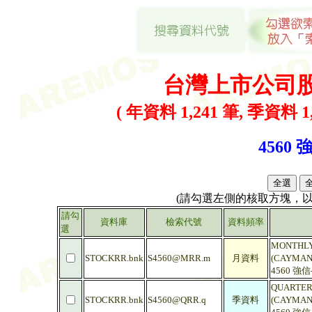
台灣上市公司
( 年資料 1,241 筆, 季資料 1,
4560 
(請勾選左側的核取方塊，
請勾
資料庫
檢索代號
資料頻率
選
MONTHLY
STOCKRR.bnk
S4560@MRR.m
月資料
(CAYMAN)
4560 強
QUARTER
STOCKRR.bnk
S4560@QRR.q
季資料
(CAYMAN)