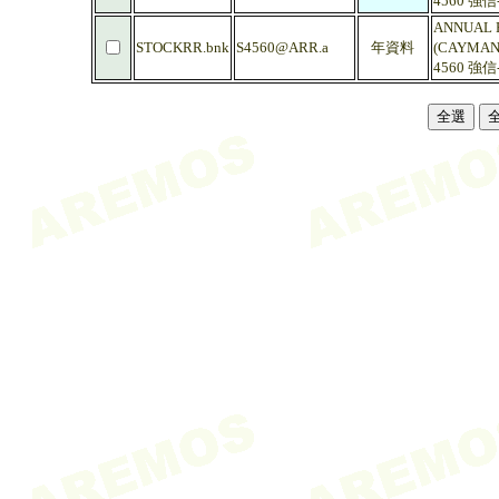
4560 強
ANNUAL 
STOCKRR.bnk
S4560@ARR.a
年資料
(CAYMAN)
4560 強