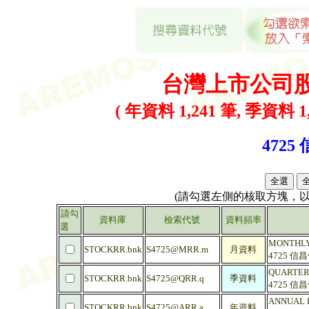
台灣上市公司
( 年資料 1,241 筆, 季資料 1,
4725
(請勾選左側的核取方塊，
請勾
資料庫
檢索代號
資料頻率
選
MONTHLY R
STOCKRR.bnk
S4725@MRR.m
月資料
4725 信
QUARTERLY
STOCKRR.bnk
S4725@QRR.q
季資料
4725 信
ANNUAL RA
STOCKRR.bnk
S4725@ARR.a
年資料