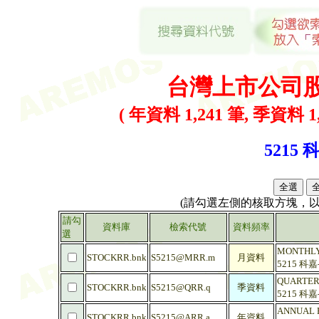
台灣上市公司
( 年資料 1,241 筆, 季資料 1,
5215 
(請勾選左側的核取方塊，
請勾
資料庫
檢索代號
資料頻率
選
MONTHLY 
STOCKRR.bnk
S5215@MRR.m
月資料
5215 科
QUARTERL
STOCKRR.bnk
S5215@QRR.q
季資料
5215 科
ANNUAL R
STOCKRR.bnk
S5215@ARR.a
年資料