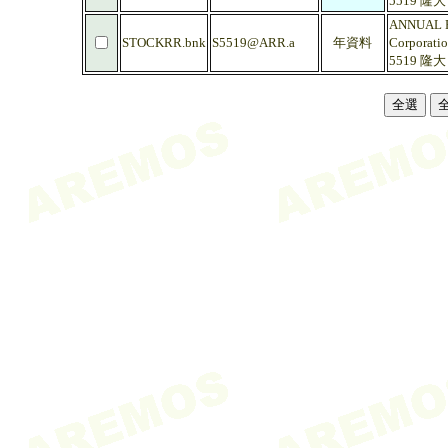
5519 隆
ANNUAL R
STOCKRR.bnk
S5519@ARR.a
年資料
Corporati
5519 隆