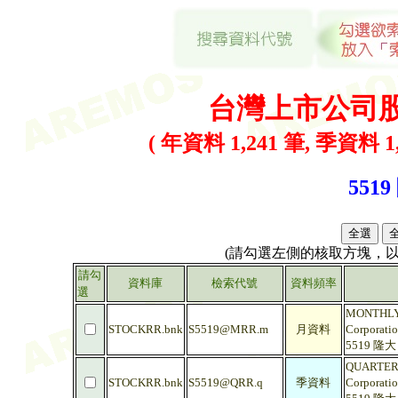
台灣上市公司
( 年資料 1,241 筆, 季資料 1,
5519
(請勾選左側的核取方塊，
請勾
資料庫
檢索代號
資料頻率
選
MONTHLY 
STOCKRR.bnk
S5519@MRR.m
月資料
Corporati
5519 隆
QUARTERL
STOCKRR.bnk
S5519@QRR.q
季資料
Corporati