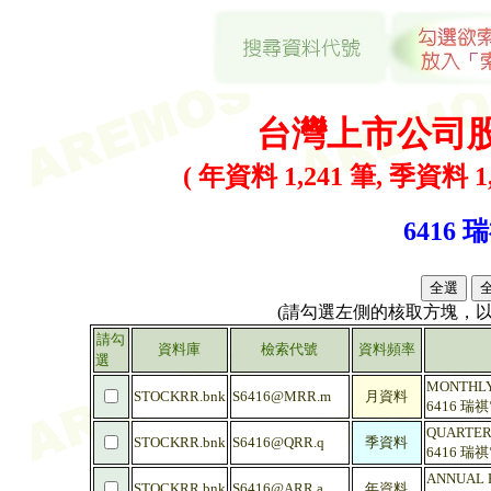
台灣上市公司
( 年資料 1,241 筆, 季資料 1,
6416 
(請勾選左側的核取方塊，
請勾
資料庫
檢索代號
資料頻率
選
MONTHLY 
STOCKRR.bnk
S6416@MRR.m
月資料
6416 
QUARTERL
STOCKRR.bnk
S6416@QRR.q
季資料
6416 
ANNUAL R
STOCKRR.bnk
S6416@ARR.a
年資料